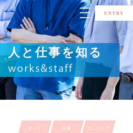
ENTRY
人と仕事を知る
works&staff
すべて
営業
エンジニア